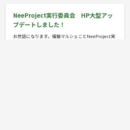
NeeProject実行委員会 HP大型アッ
プデートしました！
お世話になります。福猫マルシェことNeeProject実
行委員会です。この度はホームページを大型アップ
デートしました。前のホームページでは他社のビル
ダーを使用し、更新しておりました。気づいたの
が、間借りしていたホームページ制作会社のサポー
トも悪く、これをしたいっていうことを実現するこ
とが不可能でした...
📅 2026年1月22日
（メンテナンス）ご指摘についての改
善