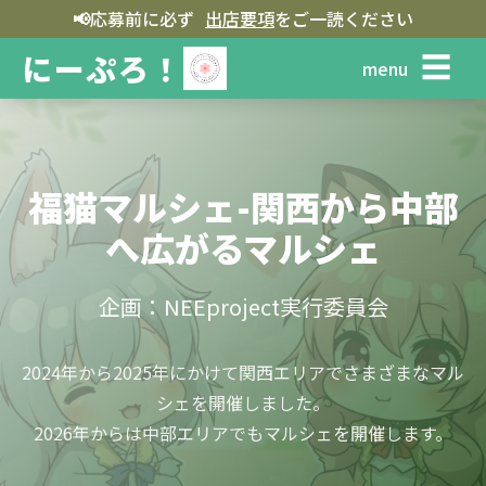
📢
応募前に必ず
出店要項
をご一読ください
にーぷろ！
☰
menu
福猫マルシェ-関西から中部
へ広がるマルシェ
企画：NEEproject実行委員会
2024年から2025年にかけて関西エリアでさまざまなマル
シェを開催しました。
2026年からは中部エリアでもマルシェを開催します。